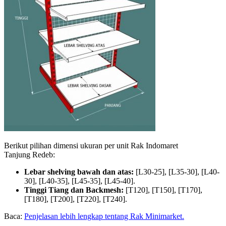
Berikut pilihan dimensi ukuran per unit Rak Indomaret
Tanjung Redeb:
Lebar shelving bawah dan atas:
[L30-25], [L35-30], [L40-
30], [L40-35], [L45-35], [L45-40].
Tinggi Tiang dan Backmesh:
[T120], [T150], [T170],
[T180], [T200], [T220], [T240].
Baca:
Penjelasan lebih lengkap tentang Rak Minimarket.