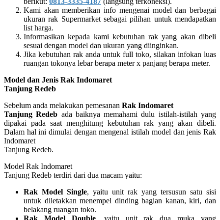
berikut:
0813-3335-4187
(langsung terkoneksi).
Kami akan memberikan info mengenai model dan berbagai
ukuran rak Supermarket sebagai pilihan untuk mendapatkan
list harga.
Informasikan kepada kami kebutuhan rak yang akan dibeli
sesuai dengan model dan ukuran yang diinginkan.
Jika kebutuhan rak anda untuk full toko, silakan infokan luas
ruangan tokonya lebar berapa meter x panjang berapa meter.
Model dan Jenis Rak Indomaret
Tanjung Redeb
Sebelum anda melakukan pemesanan
Rak Indomaret
Tanjung Redeb
ada baiknya memahami dulu istilah-istilah yang
dipakai pada saat menghitung kebutuhan rak yang akan dibeli.
Dalam hal ini dimulai dengan mengenal istilah model dan jenis Rak
Indomaret
Tanjung Redeb.
Model Rak Indomaret
Tanjung Redeb terdiri dari dua macam yaitu:
Rak Model Single
, yaitu unit rak yang tersusun satu sisi
untuk diletakkan menempel dinding bagian kanan, kiri, dan
belakang ruangan toko.
Rak Model Double
, yaitu unit rak dua muka yang