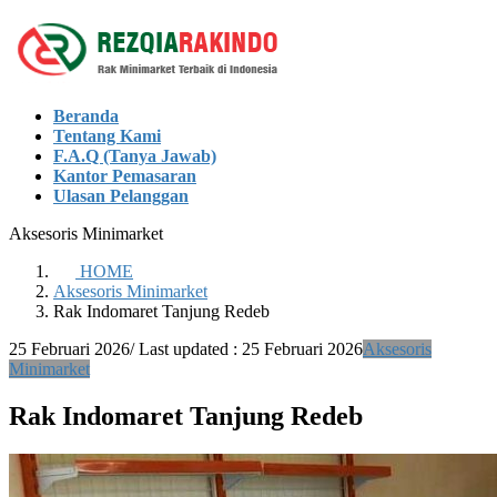
Skip
Skip
to
to
the
the
content
Navigation
Beranda
Tentang Kami
F.A.Q (Tanya Jawab)
Kantor Pemasaran
Ulasan Pelanggan
Aksesoris Minimarket
HOME
Aksesoris Minimarket
Rak Indomaret Tanjung Redeb
25 Februari 2026
/ Last updated :
25 Februari 2026
Aksesoris
Minimarket
Rak Indomaret Tanjung Redeb