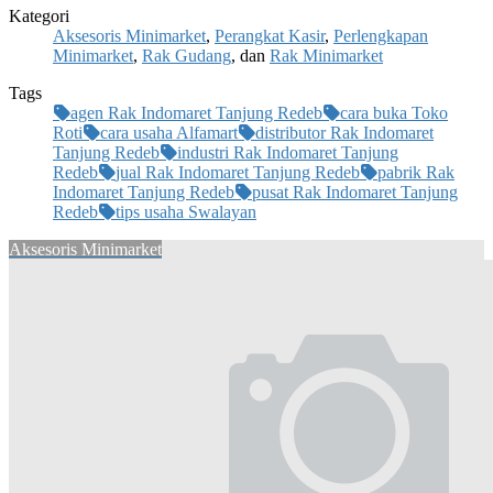
Kategori
Aksesoris Minimarket
,
Perangkat Kasir
,
Perlengkapan
Minimarket
,
Rak Gudang
, dan
Rak Minimarket
Tags
agen Rak Indomaret Tanjung Redeb
cara buka Toko
Roti
cara usaha Alfamart
distributor Rak Indomaret
Tanjung Redeb
industri Rak Indomaret Tanjung
Redeb
jual Rak Indomaret Tanjung Redeb
pabrik Rak
Indomaret Tanjung Redeb
pusat Rak Indomaret Tanjung
Redeb
tips usaha Swalayan
Aksesoris Minimarket