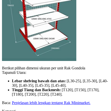
Berikut pilihan dimensi ukuran per unit Rak Gondola
Tapanuli Utara:
Lebar shelving bawah dan atas:
[L30-25], [L35-30], [L40-
30], [L40-35], [L45-35], [L45-40].
Tinggi Tiang dan Backmesh:
[T120], [T150], [T170],
[T180], [T200], [T220], [T240].
Baca:
Penjelasan lebih lengkap tentang Rak Minimarket.