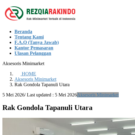
Skip
Skip
to
to
the
the
content
Navigation
Beranda
Tentang Kami
F.A.Q (Tanya Jawab)
Kantor Pemasaran
Ulasan Pelanggan
Aksesoris Minimarket
HOME
Aksesoris Minimarket
Rak Gondola Tapanuli Utara
5 Mei 2026
/ Last updated :
5 Mei 2026
Aksesoris Minimarket
Rak Gondola Tapanuli Utara