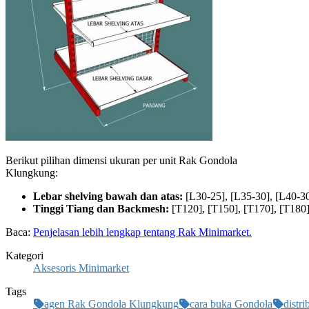
Berikut pilihan dimensi ukuran per unit Rak Gondola
Klungkung:
Lebar shelving bawah dan atas:
[L30-25], [L35-30], [L40-30
Tinggi Tiang dan Backmesh:
[T120], [T150], [T170], [T180]
Baca:
Penjelasan lebih lengkap tentang Rak Minimarket.
Kategori
Aksesoris Minimarket
Tags
agen Rak Gondola Klungkung
cara buka Gondola
distr