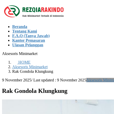
Skip
Skip
to
to
the
the
content
Navigation
Beranda
Tentang Kami
F.A.Q (Tanya Jawab)
Kantor Pemasaran
Ulasan Pelanggan
Aksesoris Minimarket
HOME
Aksesoris Minimarket
Rak Gondola Klungkung
9 November 2025
/ Last updated :
9 November 2025
Aksesoris Minim
Rak Gondola Klungkung