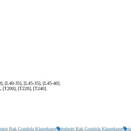
], [L40-35], [L45-35], [L45-40].
, [T200], [T220], [T240].
ibutor Rak Gondola Klungkung
industri Rak Gondola Klungkung
j