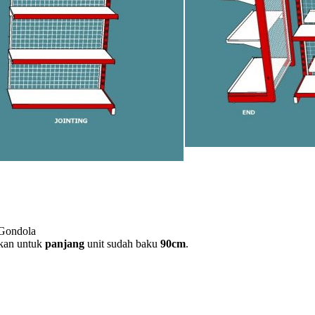
 Gondola
kan untuk
panjang
unit sudah baku
90cm
.