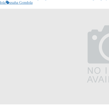
dola
usaha Gondola