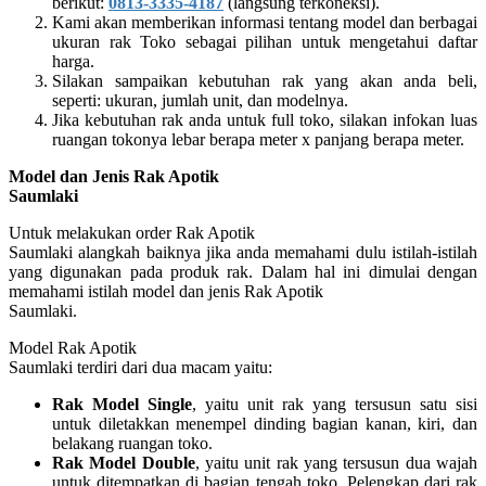
berikut:
0813-3335-4187
(langsung terkoneksi).
Kami akan memberikan informasi tentang model dan berbagai
ukuran rak Toko sebagai pilihan untuk mengetahui daftar
harga.
Silakan sampaikan kebutuhan rak yang akan anda beli,
seperti: ukuran, jumlah unit, dan modelnya.
Jika kebutuhan rak anda untuk full toko, silakan infokan luas
ruangan tokonya lebar berapa meter x panjang berapa meter.
Model dan Jenis Rak Apotik
Saumlaki
Untuk melakukan order Rak Apotik
Saumlaki alangkah baiknya jika anda memahami dulu istilah-istilah
yang digunakan pada produk rak. Dalam hal ini dimulai dengan
memahami istilah model dan jenis Rak Apotik
Saumlaki.
Model Rak Apotik
Saumlaki terdiri dari dua macam yaitu:
Rak Model Single
, yaitu unit rak yang tersusun satu sisi
untuk diletakkan menempel dinding bagian kanan, kiri, dan
belakang ruangan toko.
Rak Model Double
, yaitu unit rak yang tersusun dua wajah
untuk ditempatkan di bagian tengah toko. Pelengkap dari rak