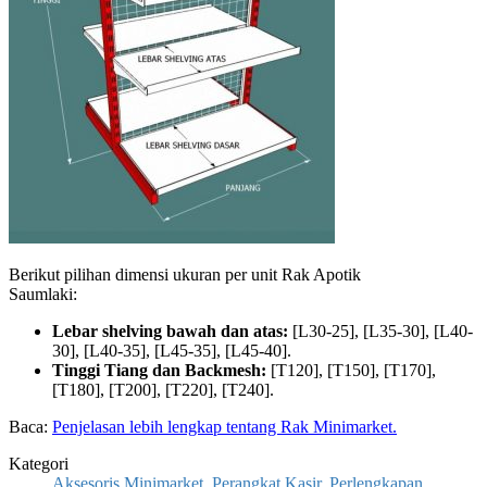
Berikut pilihan dimensi ukuran per unit Rak Apotik
Saumlaki:
Lebar shelving bawah dan atas:
[L30-25], [L35-30], [L40-
30], [L40-35], [L45-35], [L45-40].
Tinggi Tiang dan Backmesh:
[T120], [T150], [T170],
[T180], [T200], [T220], [T240].
Baca:
Penjelasan lebih lengkap tentang Rak Minimarket.
Kategori
Aksesoris Minimarket
,
Perangkat Kasir
,
Perlengkapan