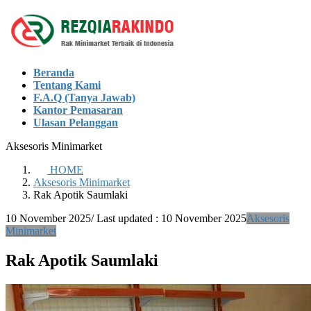
Skip
Skip
to
to
the
the
content
Navigation
Beranda
Tentang Kami
F.A.Q (Tanya Jawab)
Kantor Pemasaran
Ulasan Pelanggan
Aksesoris Minimarket
HOME
Aksesoris Minimarket
Rak Apotik Saumlaki
10 November 2025
/ Last updated :
10 November 2025
Aksesoris
Minimarket
Rak Apotik Saumlaki